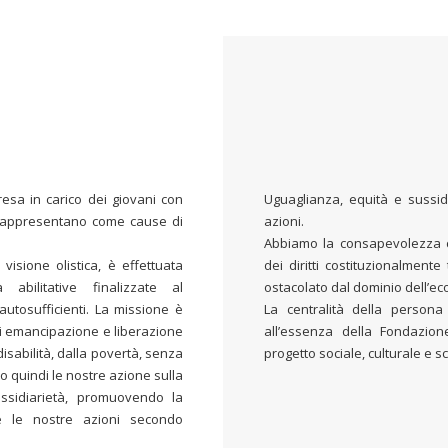
esa in carico dei giovani con
Uguaglianza, equità e sussid
i rappresentano come cause di
azioni.
Abbiamo la consapevolezza che
isione olistica, è effettuata
dei diritti costituzionalment
abilitative finalizzate al
ostacolato dal dominio dell’e
autosufficienti. La missione è
La centralità della person
di emancipazione e liberazione
all’essenza della Fondazio
isabilità, dalla povertà, senza
progetto sociale, culturale e sc
mo quindi le nostre azione sulla
ussidiarietà, promuovendo la
re le nostre azioni secondo