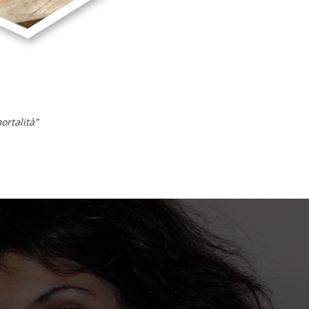
rtalità”
 e preziosa parte per sostenere i
 e le tue competenze. Puoi
di denaro ma di beni molto più