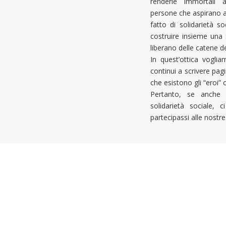
renderle immortali 
persone che aspirano a
fatto di solidarietà s
costruire insieme una s
liberano delle catene de
In quest’ottica vogl
continui a scrivere pagi
che esistono gli “eroi”
Pertanto, se anche t
solidarietà sociale,
partecipassi alle nostre