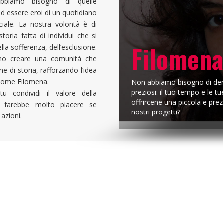
Filome
abbiamo bisogno di quelle
d essere eroi di un quotidiano
ociale. La nostra volontà è di
toria fatta di individui che si
Filomena
lla sofferenza, dell’esclusione.
iamo creare una comunità che
ne di storia, rafforzando l’idea
 come Filomena.
Non abbiamo bisogno di den
preziosi: il tuo tempo e le 
u condividi il valore della
offrircene una piccola e pre
 ci farebbe molto piacere se
nostri progetti?
 azioni.