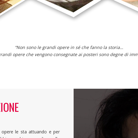
“Non sono le grandi opere in sé che fanno la storia…
 grandi opere che vengono consegnate ai posteri sono degne di immo
IONE
nostri progetti?
offrircene una piccola
preziosi: il tuo tempo
Non abbiamo bisogno 
 opere le sta attuando e per