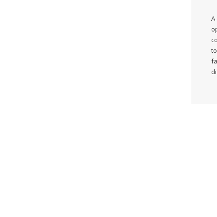
A
o
c
to
fa
di